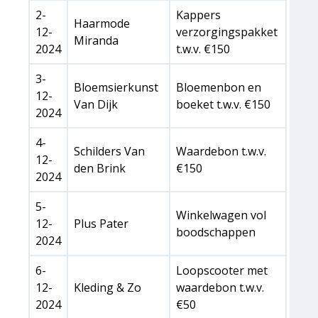
2-
Kappers
Haarmode
12-
verzorgingspakket
Miranda
2024
t.w.v. €150
3-
Bloemsierkunst
Bloemenbon en
12-
Van Dijk
boeket t.w.v. €150
2024
4-
Schilders Van
Waardebon t.w.v.
12-
den Brink
€150
2024
5-
Winkelwagen vol
12-
Plus Pater
boodschappen
2024
6-
Loopscooter met
12-
Kleding & Zo
waardebon t.w.v.
2024
€50