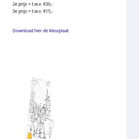
2e prijs = t.w.v. €30,-
3e prijs = t.w.v. €15,-
Download hier de kleurplaat