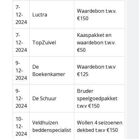
7-
Waardebon t.w.v.
12-
Luctra
€150
2024
7-
Kaaspakket en
12-
TopZuivel
waardebon t.w.v.
2024
€50
9-
De
Waardebon t.w.v
12-
Boekenkamer
€125
2024
9-
Bruder
12-
De Schuur
speelgoedpakket
2024
t.w.v €150
10-
Veldhuizen
Wollen 4 seizoenen
12-
beddenspecialist
dekbed t.w.v €150
2024