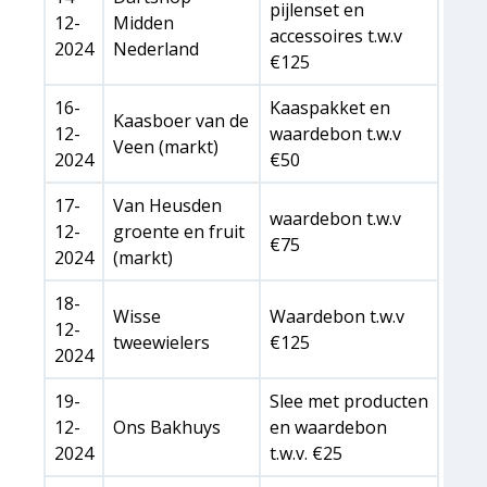
pijlenset en
12-
Midden
accessoires t.w.v
2024
Nederland
€125
16-
Kaaspakket en
Kaasboer van de
12-
waardebon t.w.v
Veen (markt)
2024
€50
17-
Van Heusden
waardebon t.w.v
12-
groente en fruit
€75
2024
(markt)
18-
Wisse
Waardebon t.w.v
12-
tweewielers
€125
2024
19-
Slee met producten
12-
Ons Bakhuys
en waardebon
2024
t.w.v. €25