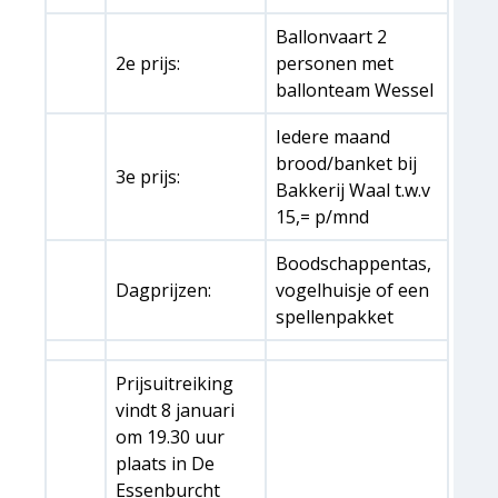
Ballonvaart 2
2e prijs:
personen met
ballonteam Wessel
Iedere maand
brood/banket bij
3e prijs:
Bakkerij Waal t.w.v
15,= p/mnd
Boodschappentas,
Dagprijzen:
vogelhuisje of een
spellenpakket
Prijsuitreiking
vindt 8 januari
om 19.30 uur
plaats in De
Essenburcht