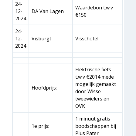
24-
Waardebon t.w.v
12-
DA Van Lagen
€150
2024
24-
12-
Visburgt
Visschotel
2024
Elektrische fiets
t.w.v €2014 mede
mogelijk gemaakt
Hoofdprijs:
door Wisse
tweewielers en
OVK
1 minuut gratis
1e prijs:
boodschappen bij
Plus Pater