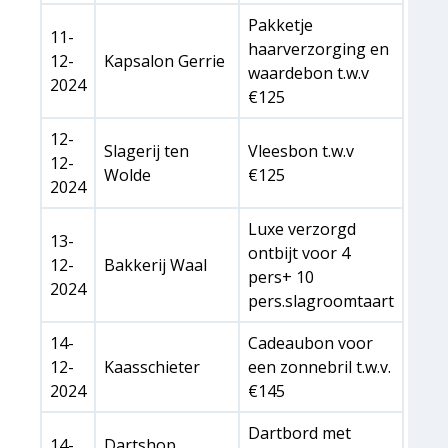
Pakketje
11-
haarverzorging en
12-
Kapsalon Gerrie
waardebon t.w.v
2024
€125
12-
Slagerij ten
Vleesbon t.w.v
12-
Wolde
€125
2024
Luxe verzorgd
13-
ontbijt voor 4
12-
Bakkerij Waal
pers+ 10
2024
pers.slagroomtaart
14-
Cadeaubon voor
12-
Kaasschieter
een zonnebril t.w.v.
2024
€145
Dartbord met
14-
Dartshop