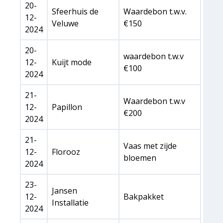
20-
Sfeerhuis de
Waardebon t.w.v.
12-
Veluwe
€150
2024
20-
waardebon t.w.v
12-
Kuijt mode
€100
2024
21-
Waardebon t.w.v
12-
Papillon
€200
2024
21-
Vaas met zijde
12-
Florooz
bloemen
2024
23-
Jansen
12-
Bakpakket
Installatie
2024