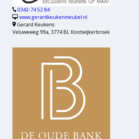
0342-74 52 84
www.gerardkeukenmeubel.nl
Gerard Keukens
Veluweweg 99a, 3774 BL Kootwijkerbroek