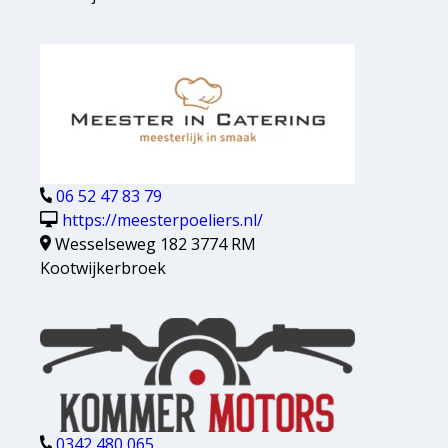
06 52 47 83 79
https://meesterpoeliers.nl/
Wesselseweg 182 3774 RM
Kootwijkerbroek
0342 480 065