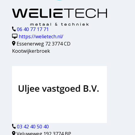
06 40 77 17 71
https://welietech.nl/
Essenerweg 72 3774 CD
Kootwijkerbroek
03 42 40 50 40
Veluweweg 192 3774 BP