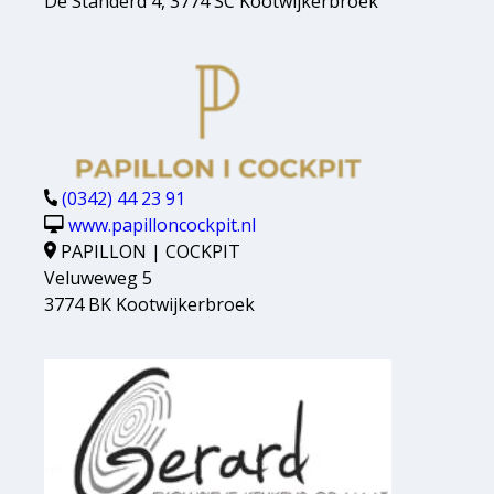
De Standerd 4, 3774 SC Kootwijkerbroek
(0342) 44 23 91
www.papilloncockpit.nl
PAPILLON | COCKPIT
Veluweweg 5
3774 BK Kootwijkerbroek