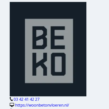
03 42 41 42 27
https://woonbetonvloeren.nl/