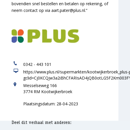
bovendien snel bestellen en betalen op rekening, of
neem contact op via aart.pater@plus.nl.”
0342 - 443 101
https://www.plus.nl/supermarkten/kootwijkerbroek_plus-
gclid=Cj0KCQjw3a2iBhCFARIsAD4jQB0otLG5F2Km003
Wesselseweg 166
3774 RM Kootwijkerbroek
Plaatsingsdatum: 28-04-2023
Deel dit verhaal met anderen: